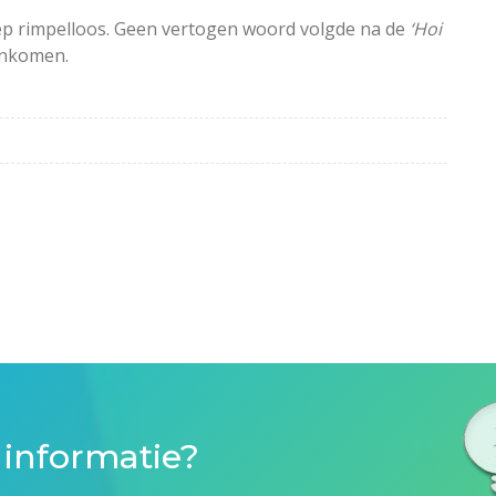
iep rimpelloos. Geen vertogen woord volgde na de
‘Hoi
enkomen.
en!
informatie?