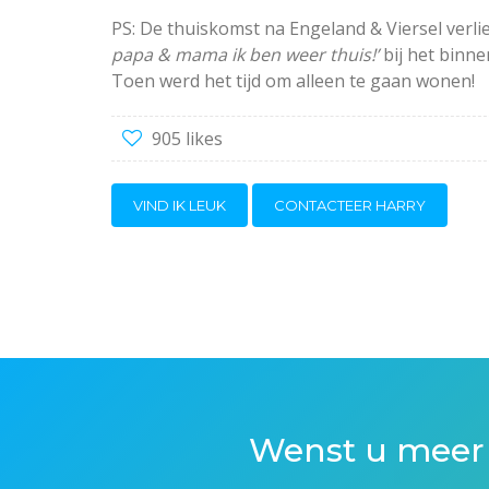
PS: De thuiskomst na Engeland & Viersel verl
papa & mama ik ben weer thuis!’
bij het binn
Toen werd het tijd om alleen te gaan won
905 likes
VIND IK LEUK
CONTACTEER HARRY
Wenst u meer 