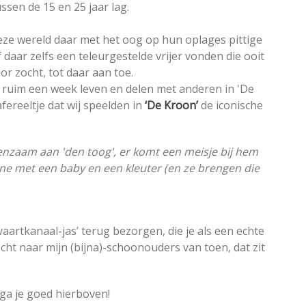
ussen de 15 en 25 jaar lag.
e wereld daar met het oog op hun oplages pittige
daar zelfs een teleurgestelde vrijer vonden die ooit
r zocht, tot daar aan toe.
a ruim een week leven en delen met anderen in 'De
afereeltje dat wij speelden in
‘De Kroon’
de iconische
 eenzaam aan 'den toog', er komt een meisje bij hem
erne met een baby en een kleuter (en ze brengen die
vaartkanaal-jas’ terug bezorgen, die je als een echte
t naar mijn (bijna)-schoonouders van toen, dat zit
 ga je goed hierboven!