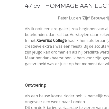
47 ev - HOMMAGE AAN LUC
Pater Luc en ‘Zijn’ Brouwerij
Als ik ooit een ere-galerij zou beginnen van a
betekenden, dan zal Luc Versteylen daar zeker 
In het
Xaverius College
had ik hem als leraar (
creatieve extra’s was een feest). Bij de scout
zijn jeugd kan dromen en als hij predikte wer
Maar het dankbaarst ben ik hem voor zijn gast
gastvrijheid was er juist op het moment dat wi
Ontvoering
Als een heuse koene ridder heb ik namelijk ooi
ongeveer een week naar Londen.
Dit om de 5-jarige verjaardag te vieren van on