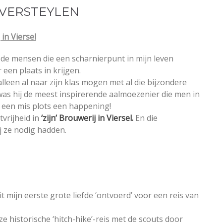
 VERSTEYLEN
 in Viersel
l de mensen die een scharnierpunt in mijn leven
een plaats in krijgen.
alleen al naar zijn klas mogen met al die bijzondere
s was hij de meest inspirerende aalmoezenier die men in
d een mis plots een happening!
vrijheid in
‘zijn’ Brouwerij in Viersel.
En die
j ze nodig hadden.
t mijn eerste grote liefde ‘ontvoerd’ voor een reis van
ze historische ‘hitch-hike’-reis met de scouts door