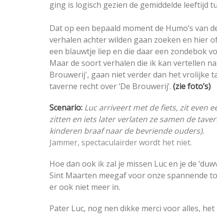
ging is logisch gezien de gemiddelde leeftijd t
Dat op een bepaald moment de Humo’s van dez
verhalen achter wilden gaan zoeken en hier of 
een blauwtje liep en die daar een zondebok voo
Maar de soort verhalen die ik kan vertellen n
Brouwerij', gaan niet verder dan het vrolijke t
taverne recht over ‘De Brouwerij’.
(zie foto’s)
Scenario:
Luc arriveert met de fiets, zit even
zitten en iets later verlaten ze samen de tav
kinderen braaf naar de bevriende ouders).
Jammer, spectaculairder wordt het niet.
Hoe dan ook ik zal je missen Luc en je de ‘duw
Sint Maarten meegaf voor onze spannende toch
er ook niet meer in.
Pater Luc, nog nen dikke merci voor alles, het