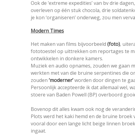
Ook de ‘extreme expedities’ van bv drie dagen,
overleven op één stuk chocola, drie soldaten
je kon ‘organiseren’ onderweg, zou men verva
Modern Times
Het maken van films bijvoorbeeld
(foto)
, uite
fototoestel op uittrekken om reportages te m
ontwikkelen in donkere kamers.
Muziek en audio opnames, zouden we gaan 
werkten met van die bruine serpentines die 
zouden
‘moderner’
worden door dingen te gaa
Persoonlijk accepteerde ik dat allemaal wel, 
stoere van Baden Powell (BP) overboord gooi
Bovenop dit alles kwam ook nog de veranderi
Plots werd het kaki hemd en de bruine broe
vooral door een lange licht beige linnen broek
ingaat.