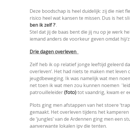
Deze boodschap is heel duidelijk: zij die niet 
risico heel wat kansen te missen. Dus is het slim
ben ik zelf ?
’.
Stel dat jij de baas bent die jij nu op je werk 
iemand anders de voorkeur geven omdat hij/zij
Drie dagen overleven
Zelf heb ik op relatief jonge leeftijd geleerd
overleven’. Het had niets te maken met leven o
jeugdbeweging. Ik was namelijk wat men noem
net toen ik wat men zou kunnen noemen 'lei
patrouilleleider
(foto)
tot vaandrig, kwam er e
Plots ging men afstappen van het stoere ‘trap
gemaakt. Het overleven tijdens het kamperen i
de ‘jungles’ van de Ardennen ging men een s
aanverwante lokalen ipv die tenten.