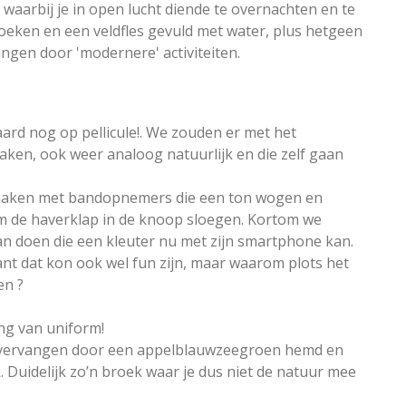
 waarbij je in open lucht diende te overnachten en te
koeken en een veldfles gevuld met water, plus hetgeen
ngen door 'modernere' activiteiten.
raard nog op pellicule!. We zouden er met het
aken, ook weer analoog natuurlijk en die zelf gaan
maken met bandopnemers die een ton wogen en
om de haverklap in de knoop sloegen. Kortom we
n doen die een kleuter nu met zijn smartphone kan.
want dat kon ook wel fun zijn, maar waarom plots het
en ?
ng van uniform!
k vervangen door een appelblauwzeegroen hemd en
. Duidelijk zo’n broek waar je dus niet de natuur mee