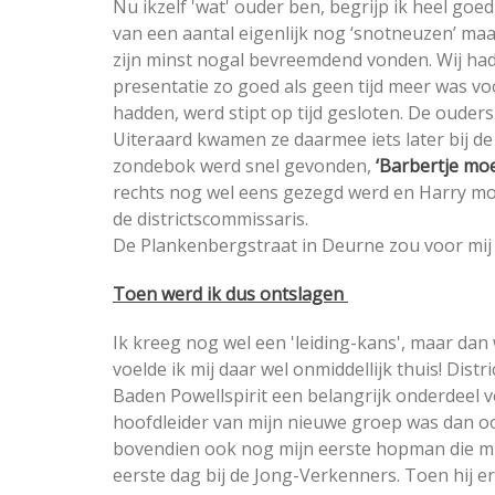
Nu ikzelf 'wat' ouder ben, begrijp ik heel goe
van een aantal eigenlijk nog ‘snotneuzen’ ma
zijn minst nogal bevreemdend vonden. Wij ha
presentatie zo goed als geen tijd meer was v
hadden, werd stipt op tijd gesloten. De ouder
Uiteraard kwamen ze daarmee iets later bij de 
zondebok werd snel gevonden,
‘Barbertje mo
rechts nog wel eens gezegd werd en Harry mo
de districtscommissaris.
De Plankenbergstraat in Deurne zou voor mij 
Toen werd ik dus ontslagen
Ik kreeg nog wel een 'leiding-kans', maar dan
voelde ik mij daar wel onmiddellijk thuis! Dist
Baden Powellspirit een belangrijk onderdeel
hoofdleider van mijn nieuwe groep was dan ook
bovendien ook nog mijn eerste hopman die mij e
eerste dag bij de Jong-Verkenners. Toen hij er