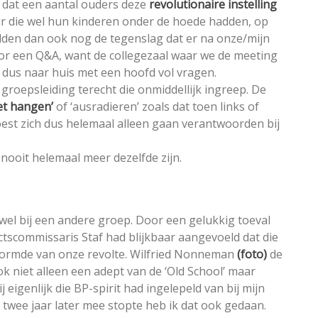
d dat een aantal ouders deze
revolutionaire instelling
ar die wel hun kinderen onder de hoede hadden, op
dden dan ook nog de tegenslag dat er na onze/mijn
oor een Q&A, want de collegezaal waar we de meeting
s dus naar huis met een hoofd vol vragen.
groepsleiding terecht die onmiddellijk ingreep. De
et hangen’
of ‘ausradieren’ zoals dat toen links of
est zich dus helemaal alleen gaan verantwoorden bij
nooit helemaal meer dezelfde zijn.
 wel bij een andere groep. Door een gelukkig toeval
rictscommissaris Staf had blijkbaar aangevoeld dat die
 vormde van onze revolte. Wilfried Nonneman
(foto)
de
 niet alleen een adept van de ‘Old School’ maar
igenlijk die BP-spirit had ingelepeld van bij mijn
 twee jaar later mee stopte heb ik dat ook gedaan.