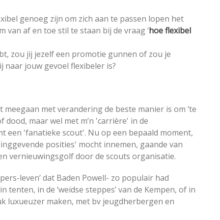
flexibel genoeg zijn om zich aan te passen lopen het
 van af en toe stil te staan bij de vraag ‘
hoe flexibel
hebt, zou jij jezelf een promotie gunnen of zou je
 naar jouw gevoel flexibeler is?
 dat meegaan met verandering de beste manier is om ‘te
f dood, maar wel met m’n 'carrière' in de
t een 'fanatieke scout'. Nu op een bepaald moment,
dinggevende posities' mocht innemen, gaande van
en vernieuwingsgolf door de scouts organisatie.
pers-leven’ dat Baden Powell- zo populair had
n tenten, in de ‘weidse steppes’ van de Kempen, of in
tuk luxueuzer maken, met bv jeugdherbergen en