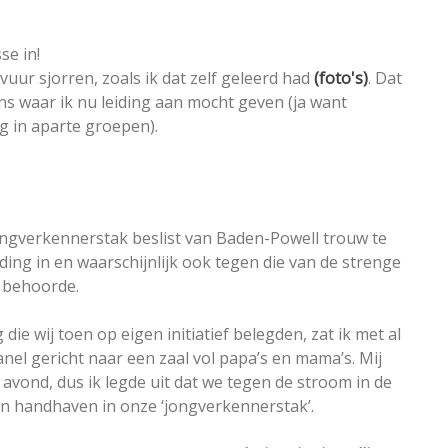
se in!
uur sjorren, zoals ik dat zelf geleerd had
(foto's)
. Dat
ns waar ik nu leiding aan mocht geven (ja want
g in aparte groepen).
ongverkennerstak beslist van Baden-Powell trouw te
ding in en waarschijnlijk ook tegen die van de strenge
e behoorde.
ie wij toen op eigen initiatief belegden, zat ik met al
nel gericht naar een zaal vol papa’s en mama’s. Mij
vond, dus ik legde uit dat we tegen de stroom in de
ven handhaven in onze ‘jongverkennerstak’.