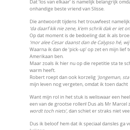
Dat ‘los van elkaar’ is namelijk belangrijk om
onhandige beste vriend van Slisse.
Die antwoordt tijdens het trouwfeest namelijk
‘da daarf kik nie zene, k’em schrik dak er iet 
Op dat moment is de bedoeling dat ik als broer
‘mor alee Cesar daanst dan de Calypso hé, wij 
Waarna ik dan de ‘pick-up’ op zet en mijn lief 
Amerikaan ben.
Maar zoals ik hier nu op die repetitie sta te sc
warm heeft.
Robert roept dan ook korzelig
'Jongeman, sta 
mijn leven nog vergeten, omdat ik toen dacht
Want mijn rol in het stuk is weliswaar een hee
een van de grootse rollen! Dus als Mr Marcel z
wordt toch niets’,
dan schiet er straks niet vee
Dus ik beloof hem dat ik speciaal dansles ga 