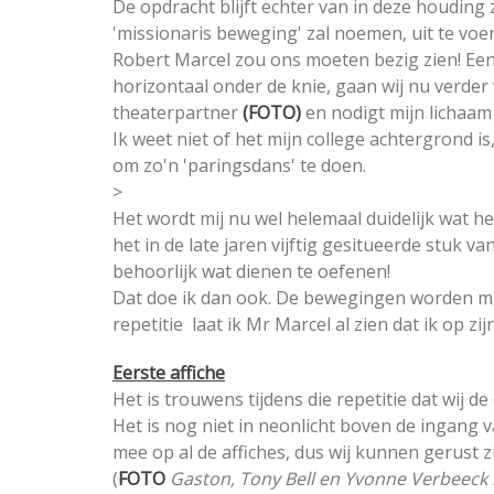
De opdracht blijft echter van in deze houding
'missionaris beweging' zal noemen, uit te voere
Robert Marcel zou ons moeten bezig zien! Ee
horizontaal onder de knie, gaan wij nu verder 
theaterpartner
(FOTO)
en nodigt mijn lichaam
Ik weet niet of het mijn college achtergrond i
om zo'n 'paringsdans' te doen.
>
Het wordt mij nu wel helemaal duidelijk wat he
het in de late jaren vijftig gesitueerde stuk v
behoorlijk wat dienen te oefenen!
Dat doe ik dan ook. De bewegingen worden mij
repetitie laat ik Mr Marcel al zien dat ik op zi
Eerste affiche
Het is trouwens tijdens die repetitie dat wij de
Het is nog niet in neonlicht boven de ingang 
mee op al de affiches, dus wij kunnen gerust 
(
FOTO
Gaston, Tony Bell en Yvonne Verbeeck ki