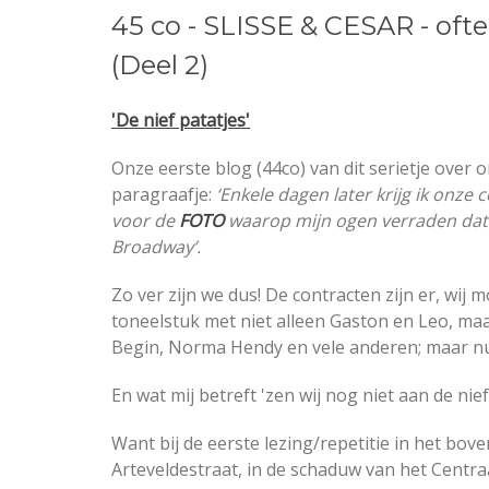
45 co - SLISSE & CESAR - of
(Deel 2)
'De nief patatjes'
Onze eerste blog (44co) van dit serietje over
paragraafje:
‘Enkele dagen later krijg ik onz
voor de
FOTO
waarop mijn ogen verraden dat 
Broadway’.
Zo ver zijn we dus! De contracten zijn er, wij
toneelstuk met niet alleen Gaston en Leo, ma
Begin, Norma Hendy en vele anderen; maar nu
En wat mij betreft 'zen wij nog niet aan de nief
Want bij de eerste lezing/repetitie in het bov
Arteveldestraat, in de schaduw van het Centra