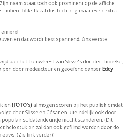
) Zijn naam staat toch ook prominent op de affiche
jn sombere blik? Ik zal dus toch nog maar even extra
première!
euven en dat wordt best spannend. Ons eerste
ewijd aan het trouwfeest van Slisse's dochter Tinneke,
eholpen door medeacteur en geoefend danser
Eddy
licien
(FOTO's)
al mogen scoren bij het publiek omdat
volgd door Slisse en César en uiteindelijk ook door
 populair soldatendeuntje mocht scanderen. (Dit
et hele stuk en zal dan ook gefilmd worden door de
uws. (Zie link verder))