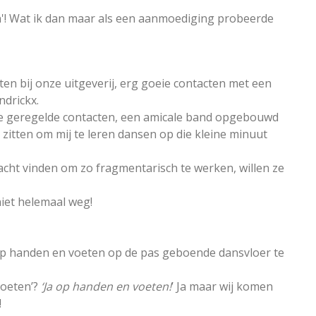
ien'! Wat ik dan maar als een aanmoediging probeerde
iten bij onze uitgeverij, erg goeie contacten met een
drickx.
nze geregelde contacten, een amicale band opgebouwd
 zitten om mij te leren dansen op die kleine minuut
racht vinden om zo fragmentarisch te werken, willen ze
iet helemaal weg!
op handen en voeten op de pas geboende dansvloer te
voeten’?
‘Ja op handen en voeten!
’ Ja maar wij komen
!