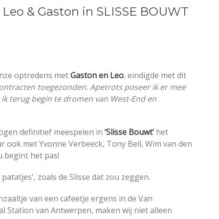
te Leo & Gaston in SLISSE BOUWT
 onze optredens met
Gaston en Leo
, eindigde met dit
e contracten toegezonden. Apetrots poseer ik er mee
ik terug begin te dromen van West-End en
 mogen definitief meespelen in
‘Slisse Bouwt’
het
ar ook met Yvonne Verbeeck, Tony Bell, Wim van den
 begint het pas!
 patatjes', zoals de Slisse dat zou zeggen.
enzaaltje van een cafeetje ergens in de Van
al Station van Antwerpen, maken wij niet alleen