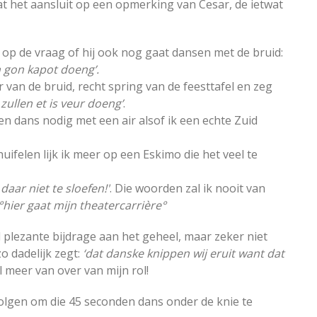
dat het aansluit op een opmerking van Cesar, de ietwat
 op de vraag of hij ook nog gaat dansen met de bruid:
on gon kapot doeng’.
 van de bruid, recht spring van de feesttafel en zeg
zullen et is veur doeng’
.
ten dans nodig met een air alsof ik een echte Zuid
huifelen lijk ik meer op een Eskimo die het veel te
daar niet te sloefen!'
. Die woorden zal ik nooit van
°hier gaat mijn theatercarrière°
l plezante bijdrage aan het geheel, maar zeker niet
o dadelijk zegt:
‘dat danske knippen wij eruit want dat
l meer van over van mijn rol!
volgen om die 45 seconden dans onder de knie te