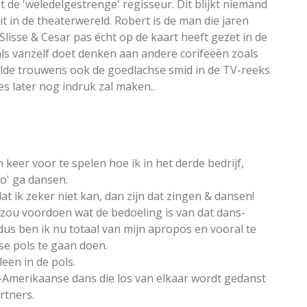
de 'weledelgestrenge' regisseur. Dit blijkt niemand
eit in de theaterwereld. Robert is de man die jaren
lisse & Cesar pas écht op de kaart heeft gezet in de
 als vanzelf doet denken aan andere corifeeën zoals
elde trouwens ook de goedlachse smid in de TV-reeks
es later nog indruk zal maken..
 keer voor te spelen hoe ik in het derde bedrijf,
so' ga dansen.
dat ik zeker niet kan, dan zijn dat zingen & dansen!
 zou voordoen wat de bedoeling is van dat dans-
n dus ben ik nu totaal van mijn apropos en vooral te
se pols te gaan doen.
leen in de pols.
d-Amerikaanse dans die los van elkaar wordt gedanst
rtners.