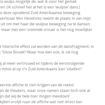
 zo wulps mogelijk de, wat ik voor het gemak
n. (Ik schreef het al het is een ‘wulpse’ dans.)
ns deze opvallend Zuid Amerikaanse beweging
verticaal. Mvr Hendricks neemt de plaats in van mijn
 uit om met haar die wulpse beweging na te dansen.
s, maar met een 'vreemde vrouw' is het nog moeilijker
t hilarische effect zal worden van dit dansfragment, in
an 'Slisse Bouwt'! Maar hoe dan ook, ik zal nog
 al meer vertrouwd en tijdens de eerstvolgende
jn minst al op z’n Zuid Amerikaans kan 'sloefen'!
 eerste affiche te zien krijgen van de reeks!
van de theaters, maar onze namen staan toch ook al
zijn dat wij de hele toer mogen meedoen!
jken vrolijk naar de affiche wat niet direct kan