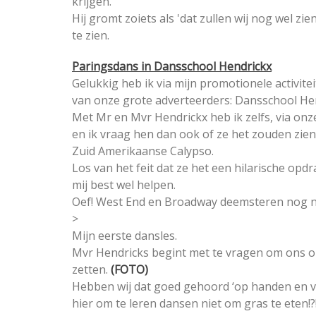
krijgen.
Hij gromt zoiets als 'dat zullen wij nog wel z
te zien.
Paringsdans in Dansschool Hendrickx
Gelukkig heb ik via mijn promotionele activite
van onze grote adverteerders: Dansschool Hen
Met Mr en Mvr Hendrickx heb ik zelfs, via o
en ik vraag hen dan ook of ze het zouden zien
Zuid Amerikaanse Calypso.
Los van het feit dat ze het een hilarische opd
mij best wel helpen.
Oef! West End en Broadway deemsteren nog n
>
Mijn eerste dansles.
Mvr Hendricks begint met te vragen om ons 
zetten.
(FOTO)
Hebben wij dat goed gehoord ‘op handen en 
hier om te leren dansen niet om gras te eten!?