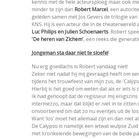
kennis met de hele acteursploeg maar ook met 
minder te zijn dan
Robert Marcel
, een autorit
geleden samen met Jos Gevers de trilogie van S
KNS. Hij is een acteur die in de theaterwereld
Luc Philips en Julien Schoenaerts
. Robert spe
'De heren van Zichem'
, een reeks die generati
Jongeman sta daar niet te sloefe!
Nu erg goedlachs is Robert vandaag niet!
Zeker niet nadat hij mij gevraagd heeft om een
tijdens het trouwfeest van mijn zus, de 'Calyp
Hierbij is het goed om weten dat als er iets is 
Ik had gehoopt dat de regisseur mij enigszins
intermezzo, maar dat blijkt er niet in te zitte
onvoorbereid om dat zo nu eventjes uit de los
Want ‘los’ moet het allemaal zijn en dan niet al
De Calypso is namelijk een ietwat wulpse Zui
met kronkelende bewegingen van de beide pa