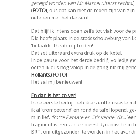
gezegd worden van Mr Marcel uiterst rechts
.
(
FOTO)
, dus dat kan niet de reden zijn van zi
oefenen met het dansen!
Dat blijf ik intens doen zelfs tot vlak voor de 
Die heeft plaats in de stadsschouwburg van L
‘betaalde’ theateroptreden!
Dat zet uiteraard extra druk op de ketel.
In de pauze voor het derde bedrijf, volledig g
oefen ik dus nog volop in de gang hierbij g
Hollants.(FOTO)
Het zal mij benieuwen!
En dan is het zo ver!
In de eerste bedrijf heb ik als enthousiaste mi
ik al ‘trompettend’ en rond de tafel lopend, ge
mijn lief,
‘Rotte Pataate en Stinkende Vis…’
een
fragment is een van de meest dynamische in h
BRT, om uitgezonden te worden in het avondnie